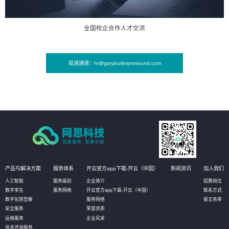
全国校企合作人才交流
投递通道：hr@garybutlerprosound.com
产品与解决方案
服务体系
开云官方app下载-开云（中国）
新闻资讯
加入我们
人工智能
服务级别
企业简介
招聘岗位
数字孪生
服务网络
开云官方app下载-开云（中国）
联系方式
数字化转型解
服务网络
留言表单
安全服务
荣誉资质
运维服务
企业风采
技术咨询服务