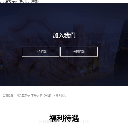
开云官方app下载-开云（中国）
加入我们
社会招聘
校园招聘
当前位置：
开云官方app下载-开云（中国）
>
加入我们
福利待遇
FRINGE BENEFITS