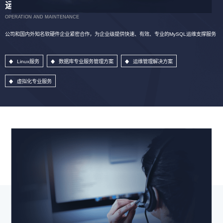
运维服务
OPERATION AND MAINTENANCE
公司和国内外知名软硬件企业紧密合作，为企业级提供快速、有效、专业的MySQL运维支撑服务
Linux服务
数据库专业服务管理方案
运维管理解决方案
虚拟化专业服务