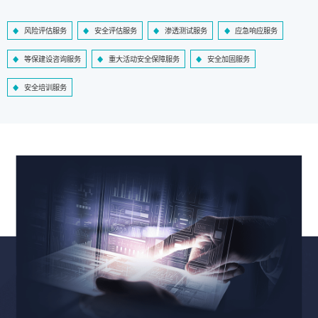
风险评估服务
安全评估服务
渗透测试服务
应急响应服务
等保建设咨询服务
重大活动安全保障服务
安全加固服务
安全培训服务