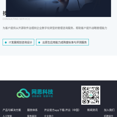
技术咨询服务
CONSULTING SERVICE
为客户提供从开源软件治理到企业数字化转型的管理咨询服务，帮助客户提升战略管理能力
IT发展规划咨询设计
云原生应用能力成熟度标准与评测服务
产品与解决方案
服务体系
开云官方app下载-开云（中国）
新闻资讯
加入我们
人工智能
服务级别
企业简介
招聘岗位