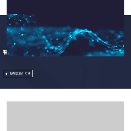
智慧采购供应链
智慧采购供应链