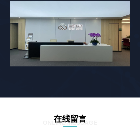
在线留言
ONLINE MESSAGE