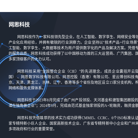
网思科技
网思科技作为一家科技领先型企业，在人工智能、数字孪生、网络安全等
产业化应用经验，并拥有敏锐的行业洞察力。企业坚持以“技术产品+行业场景
工智能、数字孪生、大数据等技术为用户提供数字化的产品及解决方案。凭借
的服务品质，网思科技成功获得了以中国移动为首的三大运营商、广汽集团、
多家顶级客户的大力认可。
网思科技采用“全国整合企业（CIE）”的先进理念，成员企业囊括开云官
国） 、网思数字科技有限公司、网思控股（香港）有限公司、星云博创科技
京、天津、黑龙江、吉林、辽宁、香港等多个省份及地区设立15家分支机构，
网络和服务支撑体系。
网思科技于2023年8月完成了由广州产投领投、天河基金和建智集团跟投
潜在独角兽企业”；2024年9月，完成由范式基金独家领投的A+轮融资，融资
网思科技凭借雄厚的技术实力成功获得CMMI5、CCRC、6个ISO标准
家专精特新小巨人企业、国家高新技术企业、广东省专精特新中小企业和广州
多项政府和行业的重要荣誉。