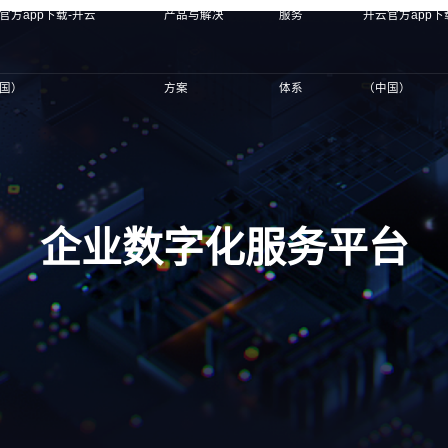
官方app下载-开云
产品与解决
服务
开云官方app下
国）
方案
体系
（中国）
企业数字化服务平台