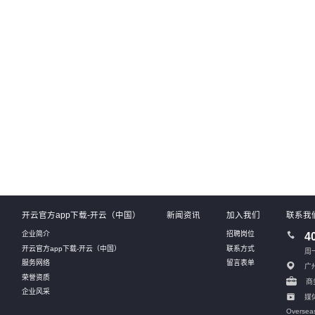
开云官方app下载-开云（中国）
新闻资讯
加入我们
联系我
企业简介
招聘岗位
4
开云官方app下载-开云（中国）
联系方式
周一
服务网络
留言表单
广
荣誉资质
商务
企业风采
媒体
Oversea