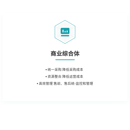
商业综合体
• 统一采购:降低采购成本
• 资源整合:降低运营成本
• 高效管理:售前、售后统-监控和管理