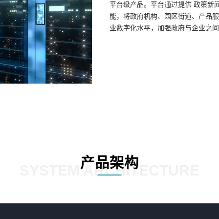
平台级产品。平台通过提供 政策新
能，将政府机构、园区街道、产品服
业数字化水平，加强政府与企业之间
产品架构
SYSTEM ARCHITECTURE