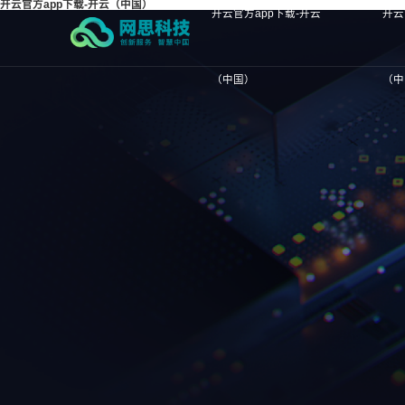
开云官方app下载-开云（中国）
开云官方app下载-开云
开云
（中国）
（中