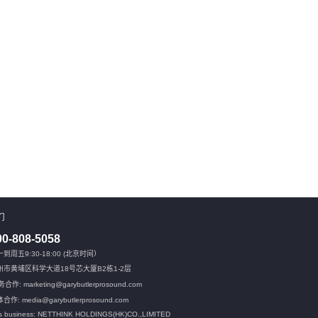
们
00-808-5058
到周五9:30-18:00 (北京时间）
州市黄埔区科学大道18号芯大厦B2栋1-2层
合作: marketing@garybutlerprosound.com
合作: media@garybutlerprosound.com
s business: NETTHINK HOLDINGS(HK)CO.,LIMITED