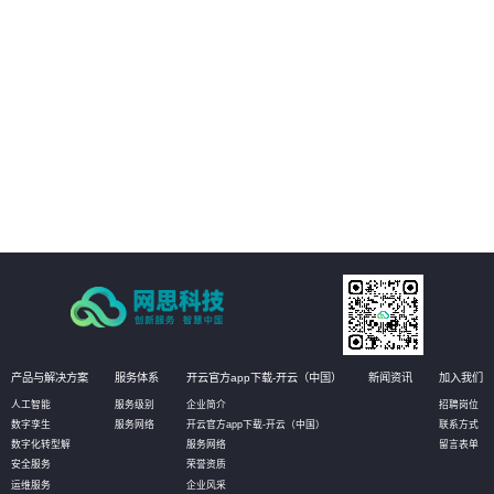
03
人工质检方式得以优化。通过自动化和智能化的质检流程，企业可以大幅减少
人力投入和时间成本，从而降低运营成本。同时，智能质检还能帮助企业更好
地管理客户资源和优化服务流程，进一步提高经济效益。
04
加强风险防控，提升安全管理水平：营业厅智能质检解决方案还能实现对服务
过程中的风险点进行实时监控和预警。通过智能分析客户与营业员的对话内
容，系统能够及时发现潜在的风险因素，如欺诈行为、客户投诉等，并提醒企
业进行及时处理。这有助于企业加强风险防控，提升安全管理水平，确保营业
厅的正常运营和客户的安全。
产品与解决方案
服务体系
开云官方app下载-开云（中国）
新闻资讯
加入我们
人工智能
服务级别
企业简介
招聘岗位
数字孪生
服务网络
开云官方app下载-开云（中国）
联系方式
数字化转型解
服务网络
留言表单
安全服务
荣誉资质
运维服务
企业风采