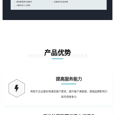
产品优势
PRODUCT ADVANTAGES
提高服务能力
有助于企业更好地满足客户需求，提升客户满意度，增强品牌影响力
和市场竞争力