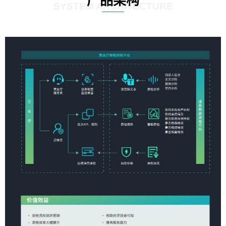
产品架构
SYSTEM ARCHITECTURE