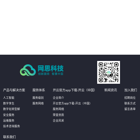
02
能耗与环境管理：提供整体园区的能耗监控板块，对园区内整个区域的用电、
用水等能源耗散情况进行分类分项的统计，实现社区内涵盖水、电、汽、燃
气、热力等全能源介质的能耗数据自动采集、实时监控、能耗动态分析、能源
结构优化的全面管理；建立科学、完善的能耗指标和能源评价体系，加强能源
03
使用的计划性、提高能源利用率、均衡能源负荷。
资产管理：对园区内各类资产进行实时监控，包括基础设施、办公设备、动环
设备、水电管路、IT设备等，系统随时调取查看各类设备的运行状态信息。当设
备发生告警时，通过短信、微信消息等方式推送给管理人员，进而在系统的3D
场景中快速定位故障设备，帮助运维人员及时解决问题。
产品与解决方案
服务体系
开云官方app下载-开云（中国）
新闻资讯
加入我们
人工智能
服务级别
企业简介
招聘岗位
数字孪生
服务网络
开云官方app下载-开云（中国）
联系方式
数字化转型解
服务网络
留言表单
安全服务
荣誉资质
运维服务
企业风采
技术咨询服务
联系我们