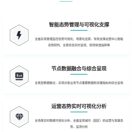
智能态势管理与可视化支撑
全面实现管理监控态势可视化、场景化还原，有效支撑运营中心智能
态势研判、全景状态实时呈现、现场穿透指挥等
节点数据融合与综合呈现
全类型数据融合，实现对各业务节点重要数据和关键指标的综合呈现
运营态势实时可视化分析
全场景实时数据可视化分析，全面呈现城市（园区）的运营与发展态
势，监测分析