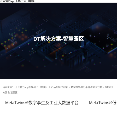
开云官方app下载-开云（中国）
DT解决方案-智慧园区
当前位置：
开云官方app下载-开云（中国）
>
产品与解决方案
>
数字孪生(DT)平台及解决方案
>
DT解决
方案-智慧园区
MetaTwins®数字孪生及工业大数据平台
MetaTwin