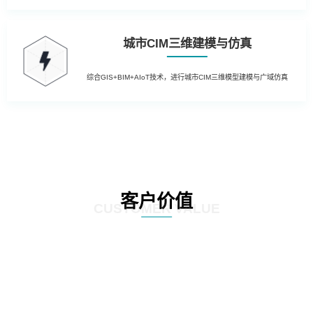
城市CIM三维建模与仿真
综合GIS+BIM+AIoT技术，进行城市CIM三维模型建模与广域仿真
客户价值
CUSTOMER VALUE
01
提升运营效率：通过引入先进的物联网技术，实现园区内设备的远程监控和自
动控制，降低人工干预成本，提高管理效率；利用大数据分析技术，对园区运
营数据进行深入挖掘，为管理层提供决策支持，优化资源配置。