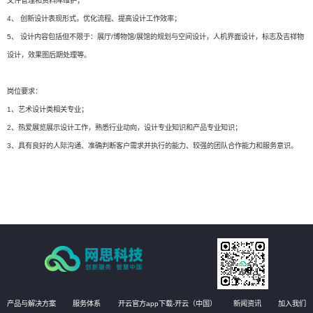
文件管理和资料库维护；
4、 创新设计表现形式，优化流程、提高设计工作效率；
5、 设计内容包括但不限于：展厅/博物馆/展馆的规划与空间设计，人机界面设计，标志及吉祥物
设计，效果图后期处理等。
岗位要求：
1、艺术设计类相关专业；
2、热爱展览展示设计工作，熟悉行业动向，设计专业知识和产品专业知识；
3、具有良好的人际沟通、准确判断客户需求并执行的能力、较强的团队合作能力和服务意识。
产品与解决方案
服务体系
开云官方app下载-开云（中国）
新闻资讯
加入我们