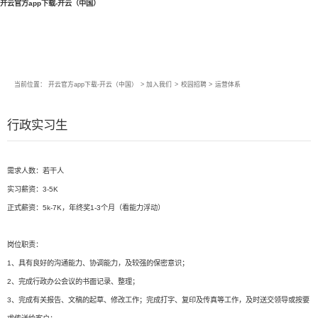
开云官方app下载-开云（中国）
当前位置：
开云官方app下载-开云（中国）
>
加入我们
>
校园招聘
>
运营体系
行政实习生
需求人数：若干人
实习薪资：3-5K
正式薪资：5k-7K，年终奖1-3个月（看能力浮动）
岗位职责：
1、具有良好的沟通能力、协调能力，及较强的保密意识；
2、完成行政办公会议的书面记录、整理；
3、完成有关报告、文稿的起草、修改工作；完成打字、复印及传真等工作，及时送交领导或按要