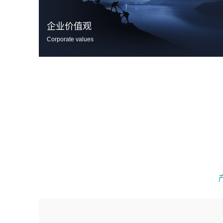
企业价值观
Corporate values