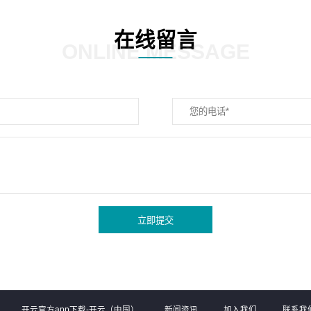
在线留言
ONLINE MESSAGE
立即提交
开云官方app下载-开云（中国）
新闻资讯
加入我们
联系我